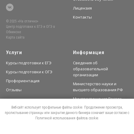
Лицензия
Контакты
© 2025 «На отлично»
Центр подготовки к ЕГЭ и ОГЭ в
Обнинске
Карта сайта
Услуги
Информация
Курсы подготовки к ЕГЭ
Сведения об
образовательной
Курсы подготовки к ОГЭ
организации
Профориентация
Министерство науки и
Отзывы
высшего образования РФ
Минпросвещения России
Веб-сайт использует профильные файлы cookie. Продолжение просмотра,
пролистывание страницы или закрытие данного баннера означает ваше согласие с
Политикой использования файлов cookie
.
OK. НЕ ПОКАЗЫВАТЬ БОЛЬШЕ